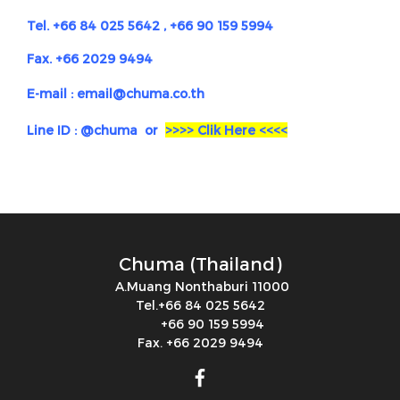
Tel. +66 84 025 5642 , +66 90 159 5994
Fax. +66 2029 9494
E-mail :
email@chuma.co.th
Line ID : @chuma or
>>>> Clik Here <<<<
Chuma (Thailand)
A.Muang Nonthaburi 11000
Tel.+66 84 025 5642
+66 90 159 5994
Fax. +66 2029 9494