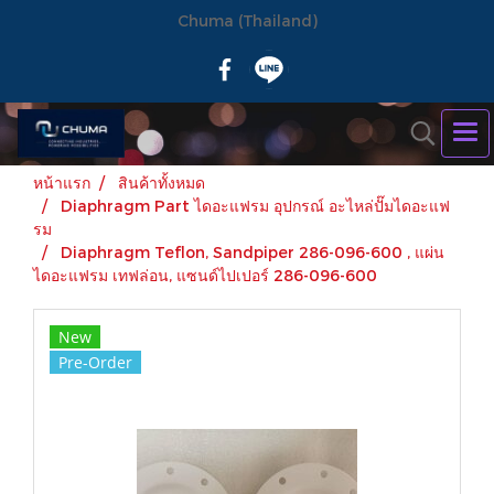
Chuma (Thailand)
หน้าแรก
สินค้าทั้งหมด
Diaphragm Part ไดอะแฟรม อุปกรณ์ อะไหล่ปั๊มไดอะแฟ
รม
Diaphragm Teflon, Sandpiper 286-096-600 , แผ่น
ไดอะแฟรม เทฟล่อน, แซนด์ไปเปอร์ 286-096-600
New
Pre-Order