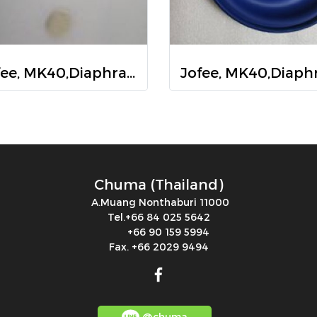
Jofee, MK40,Diaphragm Teflon, 4005-TF, แผ่นไดอะแฟรม Jofee, MK40,Diaphragm Teflon, 4005-TF
Chuma (Thailand)
A.Muang Nonthaburi 11000
Tel.+66 84 025 5642
+66 90 159 5994
Fax. +66 2029 9494
@chuma