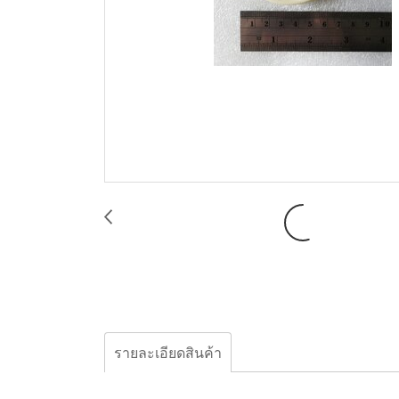
รายละเอียดสินค้า
BSK pump, Seat Valve BSK B05 6436-1 , ซีท วาล