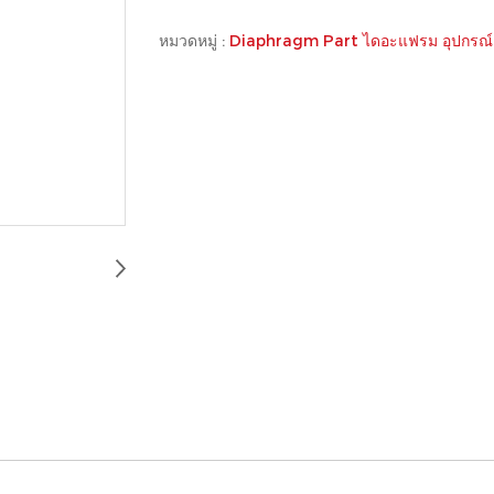
หมวดหมู่ :
Diaphragm Part ไดอะแฟรม อุปกรณ์ 
์ว BSK B05 6436-1