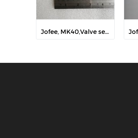
Jofee, MK40,Valve seat Oring Teflon, 4003-TF, แผ่นไดอะแฟรม Jofee, MK40,Valve seat Oring Teflon, 4003-TFJofee, MK40,Valve seat Oring Teflon, 4003-TF, แผ่นไดอะแฟรม Jofee, MK40,Valve seat Oring Teflon, 4003-TF