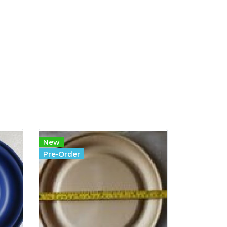
New
Pre-Order