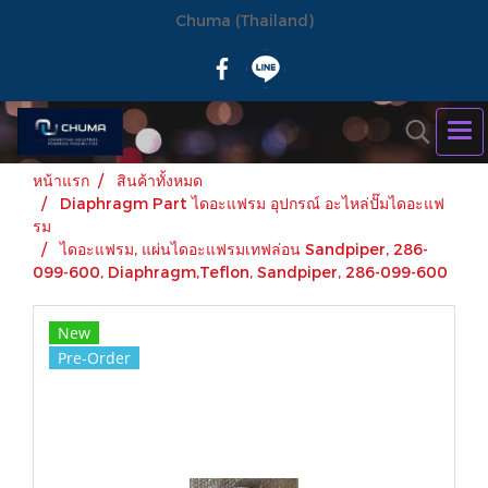
Chuma (Thailand)
หน้าแรก
สินค้าทั้งหมด
Diaphragm Part ไดอะแฟรม อุปกรณ์ อะไหล่ปั๊มไดอะแฟ
รม
ไดอะแฟรม, แผ่นไดอะแฟรมเทฟล่อน Sandpiper, 286-
099-600, Diaphragm,Teflon, Sandpiper, 286-099-600
New
Pre-Order