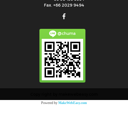
Fax. +66 2029 9494
@chuma
Copy right by makewebeasy.com
Powered by
MakeWebEasy.com