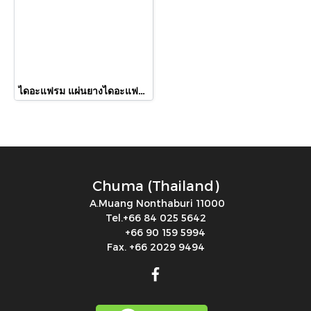
ไดอะแฟรม แผ่นยางไดอะแฟรม Air Power Air Less3000 Liquid Side 21 cm // Diaphragm Rubber for Air Power Air Less3000 Liquid Side 21 cm
Chuma (Thailand)
A.Muang Nonthaburi 11000
Tel.+66 84 025 5642
+66 90 159 5994
Fax. +66 2029 9494