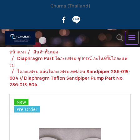
Chuma (Thailand)
หน้าแรก
สินค้าทั้งหมด
Diaphragm Part ไดอะแฟรม อุปกรณ์ อะไหล่ปั๊มไดอะแฟ
รม
ไดอะแฟรม แผ่นไดอะแฟรมเทฟล่อน Sandpiper 286-015-
604 // Diaphragm Teflon Sandpiper Pump Part No.
286-015-604
New
Pre-Order