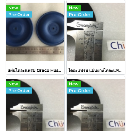
New
New
Pre-Order
Pre-Order
แผ่นไดอะแฟรม Graco Husky 189536 // Diaphragm for Graco Husky 189536
ไดอะแฟรม แผ่นยางไดอะแฟรม Air Power Air Less3000 Liquid Side 21 cm // Diaphragm Rubber for Air Power Air Less3000 Liquid Side 21 cm
New
New
Pre-Order
Pre-Order