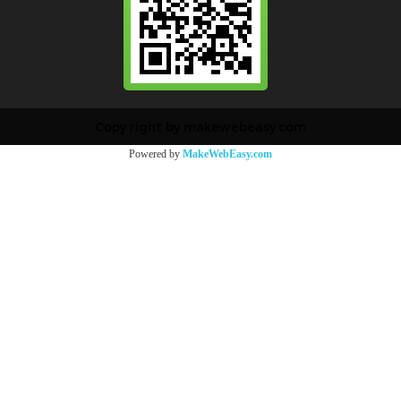
Copy right by makewebeasy.com
Powered by
MakeWebEasy.com