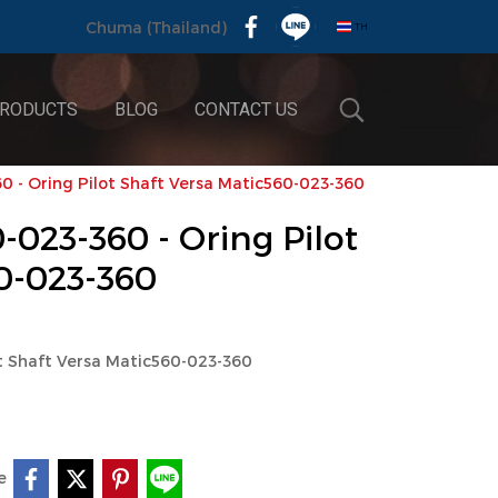
TH
Chuma (Thailand)
RODUCTS
BLOG
CONTACT US
60 - Oring Pilot Shaft Versa Matic560-023-360
0-023-360 - Oring Pilot
0-023-360
ot Shaft Versa Matic560-023-360
e