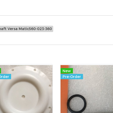
Shaft Versa Matic560-023-360
New
Order
Pre-Order