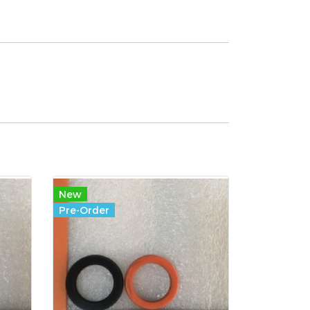
New
Pre-Order