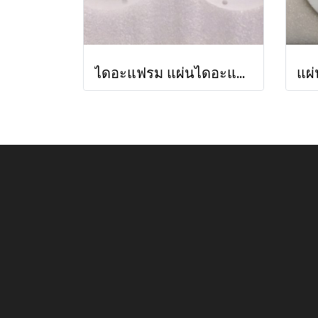
ไดอะแฟรม แผ่นไดอะแฟรมเทฟล่อน Sandpiper 286-015-604 // Diaphragm Teflon Sandpiper Pump Part No. 286-015-604