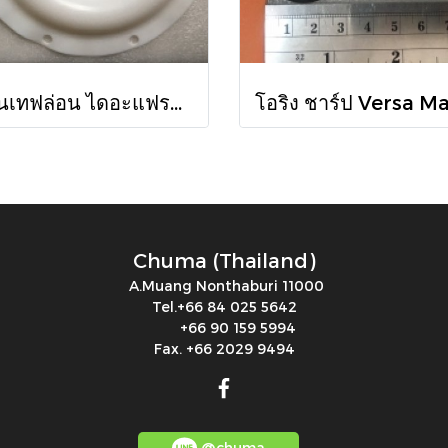
แผ่นเทฟล่อน ไดอะแฟรม Sandpiper 286-020-604 // Diaphragm Teflon for Sandpiper Pump Part No. 286-020-604
Chuma (Thailand)
A.Muang Nonthaburi 11000
Tel.+66 84 025 5642
+66 90 159 5994
Fax. +66 2029 9494
@chuma