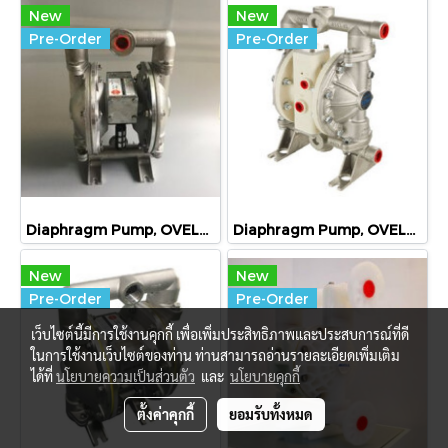
New
New
Pre-Order
Pre-Order
Diaphragm Pump, OVELL AODD PUMP , ไดอะแฟรมปั๊ม สำหรับอาหาร ขนาด 1นิ้ว, Food Grade 1"
Diaphragm Pump, OVELL, AODD PUMP , ไดอะแฟรมปั๊ม ขนาด 1/2 นิ้ว, Diaphragm 1/2"
New
New
Pre-Order
Pre-Order
เว็บไซต์นี้มีการใช้งานคุกกี้ เพื่อเพิ่มประสิทธิภาพและประสบการณ์ที่ดี
ในการใช้งานเว็บไซต์ของท่าน ท่านสามารถอ่านรายละเอียดเพิ่มเติม
ได้ที่
นโยบายความเป็นส่วนตัว
และ
นโยบายคุกกี้
ตั้งค่าคุกกี้
ยอมรับทั้งหมด