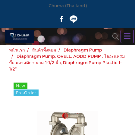
Chuma (Thailand)
หน้าแรก
สินค้าทั้งหมด
Diaphragm Pump
Diaphragm Pump, OVELL, AODD PUMP , ไดอะแฟรม
ปั๊ม พลาสติก ขนาด 1-1/2 นิ้ว, Diaphragm Pump Plastic 1-
1/2"
New
Pre-Order