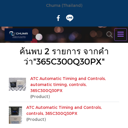
Chuma (Thailand)
ค้นพบ 2 รายการ จากคำ
ว่า"365C300Q30PX"
ATC Automatic Timing and Controls,
automatic timing, controls,
365C300Q30PX
(Product)
ATC Automatic Timing and Controls,
controls, 365C300Q30PX
(Product)