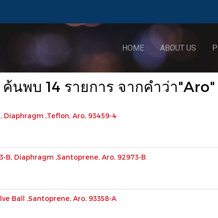
HOME
ABOUT US
P
ค้นพบ 14 รายการ จากคำว่า"Aro"
4, Diaphragm ,Teflon, Aro, 93459-4
73-B, Diaphragm ,Santoprene, Aro, 92973-B
lve Ball ,Santoprene, Aro, 93358-A