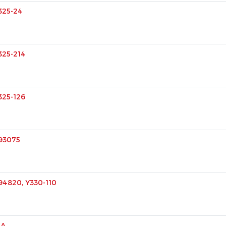
 325-24
 325-214
 325-126
, 93075
, 94820, Y330-110
-A