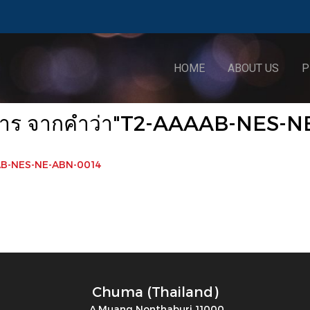
HOME
ABOUT US
P
ยการ จากคำว่า"T2-AAAAB-NES-N
AB-NES-NE-ABN-0014
Chuma (Thailand)
A.Muang Nonthaburi 11000