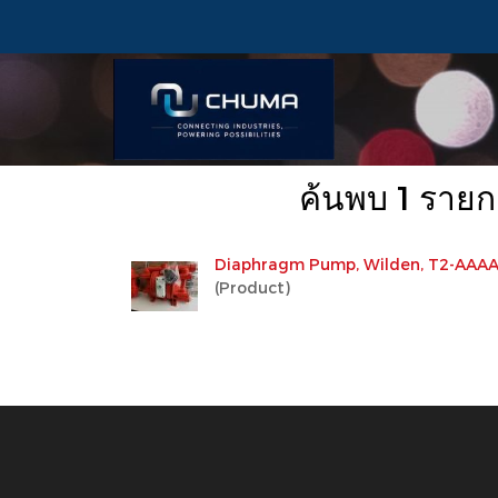
ค้นพบ 1 รา
Diaphragm Pump, Wilden, T2-AAA
(Product)