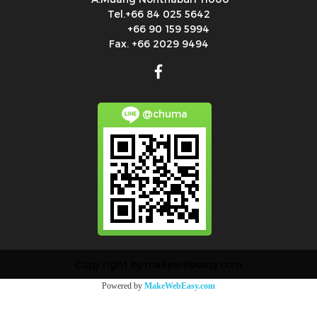
Tel.+66 84 025 5642
+66 90 159 5994
Fax. +66 2029 9494
@chuma
Copy right by makewebeasy.com
Powered by
MakeWebEasy.com