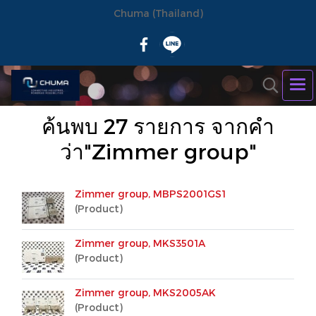
Chuma (Thailand)
ค้นพบ 27 รายการ จากคำ
ว่า"Zimmer group"
Zimmer group, MBPS2001GS1
(Product)
Zimmer group, MKS3501A
(Product)
Zimmer group, MKS2005AK
(Product)