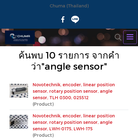
Chuma (Thailand)
ค้นพบ 10 รายการ จากคำ
ว่า"angle sensor"
Novotechnik, encoder, linear position
sensor, rotary position sensor, angle
sensor, TLH 0300, 025512
(Product)
Novotechnik, encoder, linear position
sensor, rotary position sensor, angle
sensor, LWH-0175, LWH-175
(Product)