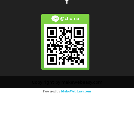
@chuma
Copy right by makewebeasy.com
Powered by
MakeWebEasy.com