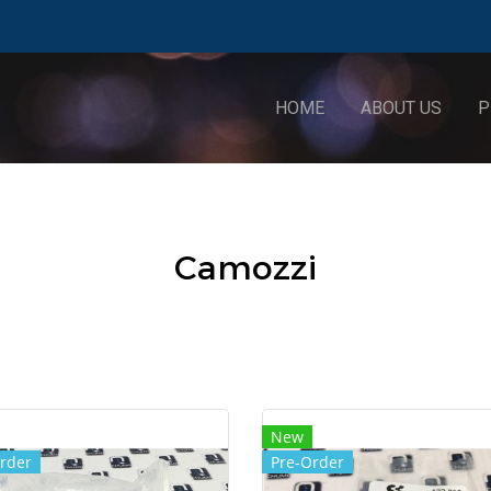
HOME
ABOUT US
P
Camozzi
New
rder
Pre-Order