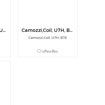
Camozzi,Solenoid, U7J
Camozzi,Coil, U7H, B7E
Camozzi,Coil, U7H, B7E
เปรียบเทียบ