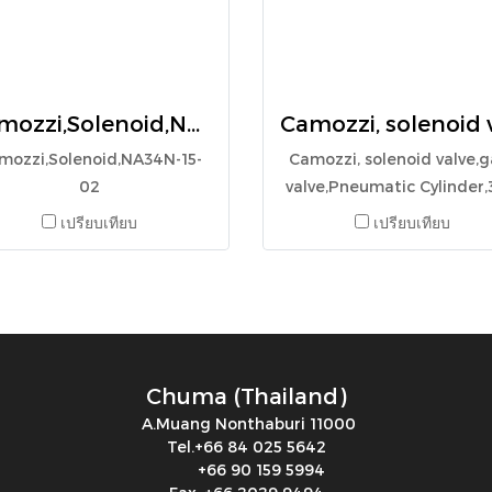
Camozzi,Solenoid,NA34N-15-02
mozzi,Solenoid,NA34N-15-
Camozzi, solenoid valve,
02
valve,Pneumatic Cylinder,
015-02
เปรียบเทียบ
เปรียบเทียบ
Chuma (Thailand)
A.Muang Nonthaburi 11000
Tel.+66 84 025 5642
+66 90 159 5994