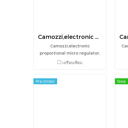
Camozzi,electronic proportional micro regulator, K8P-0-D522-0
Camozzi,electronic
Ca
proportional micro regulator,
K8P-0-D522-0
เปรียบเทียบ
Pre-Order
New