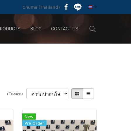
TH
Chuma (Thailand)
RODUCTS
BLOG
CONTACT US
เรียงตาม
New
Pre-Order