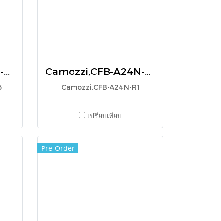
Camozzi, Valve, 338-976
Camozzi,CFB-A24N-R1
6
Camozzi,CFB-A24N-R1
เปรียบเทียบ
Pre-Order