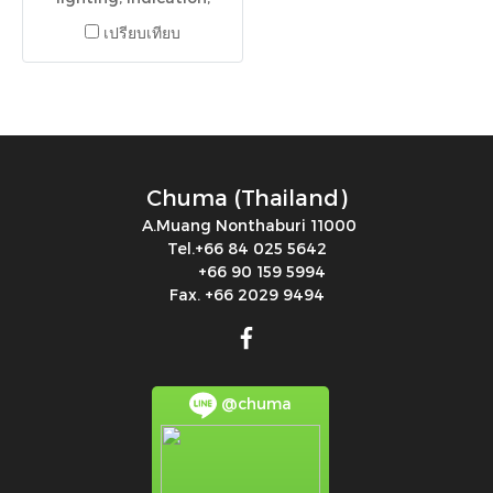
barcode reader, wireless
เปรียบเทียบ
monitoring, R58ECRGB1,
R58
Chuma (Thailand)
A.Muang Nonthaburi 11000
Tel.+66 84 025 5642
+66 90 159 5994
Fax. +66 2029 9494
@chuma