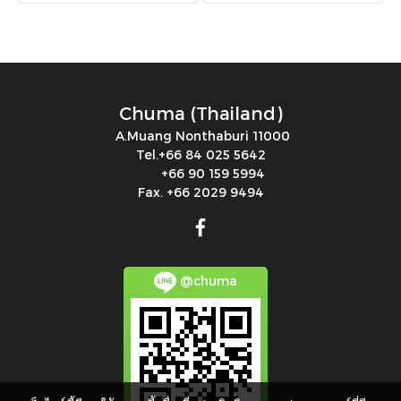
L420-01-L1/300/S
T70O-M12:24V
L2/200/S-S7, NT400B.557
Chuma (Thailand)
A.Muang Nonthaburi 11000
Tel.+66 84 025 5642
+66 90 159 5994
Fax. +66 2029 9494
@chuma