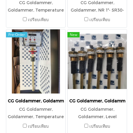
CG Goldammer,
CG Goldammer,
Goldammer, Temperature
Goldammer, NR 1"- SR30-
Capillary Tube ,Regulator
L570-03 L1/520/S
เปรียบเทียบ
เปรียบเทียบ
TR501.85, TR 15-K3-A-FE-
,L2/420/S -MS-3+PE-230V
200-MS-I
Pre-Order
New
CG Goldammer, Goldammer, Temperature Capillary Tube ,
CG Goldammer, Goldammer, Le
CG Goldammer,
CG Goldammer,
Goldammer, Temperature
Goldammer, Level
Capillary Tube ,Regulator,
Regulator NR 1/2"-L240-
เปรียบเทียบ
เปรียบเทียบ
NTR70-SR45-K3-A-VM-
01//M12 Socket, L1/180/S-