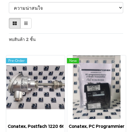
พบสินค้า 2 ชิ้น
Pre-Order
New
Conatex, Postfach 1220 66592st, 1 X PT100-1/3-B/3 W0153
Conatex, PC Programmierbare