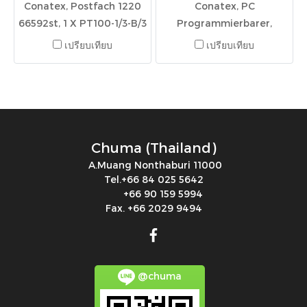
Conatex, Postfach 1220
Conatex, PC
66592st, 1 X PT100-1/3-B/3
Programmierbarer,
W015397/522128
Transmitter, 512033,
เปรียบเทียบ
เปรียบเทียบ
IR70R3300010x
Chuma (Thailand)
A.Muang Nonthaburi 11000
Tel.+66 84 025 5642
+66 90 159 5994
Fax. +66 2029 9494
@chuma