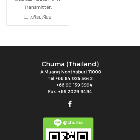
Transmitter,
Electromagnetic
เปรียบเทียบ
Flowmeter,Thermometer,'TR10-
ABA1CASX42000 -
RTD,TR10 L=600 mm,
0...100 °C
Chuma (Thailand)
A.Muang Nonthaburi 11000
Tel.+66 84 025 5642
+66 90 159 5994
Fax. +66 2029 9494
@chuma