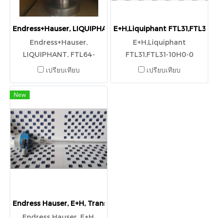
Endress+Hauser, LIQUIPHANT, FTL64-AAA2ADMEA2CJI1VB
E+H,Liquiphant FTL31,FTL31-1
Endress+Hauser,
E+H,Liquiphant
LIQUIPHANT, FTL64-
FTL31,FTL31-10H0-0
AAA2ADMEA2CJI1VBJ+LA
เปรียบเทียบ
เปรียบเทียบ
New
Endress Hauser, E+H, Transmitter, Electromagnetic Flo
Endress Hauser, E+H,