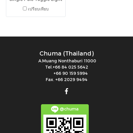
Switch 15A 120/277V Bulk
เปรียบเทียบ
CS115BIAL Single Pole
Toggle Light Switch 15A
120/277V Bulk CS115B
Chuma (Thailand)
A.Muang Nonthaburi 11000
Tel.+66 84 025 5642
+66 90 159 5994
Fax. +66 2029 9494
@chuma