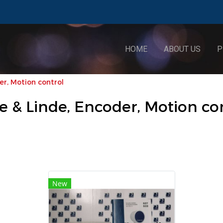
HOME
ABOUT US
P
er, Motion control
e & Linde, Encoder, Motion co
New