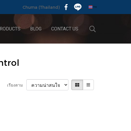
TH
Chuma (Thailand)
RODUCTS
BLOG
CONTACT US
ntrol
เรียงตาม