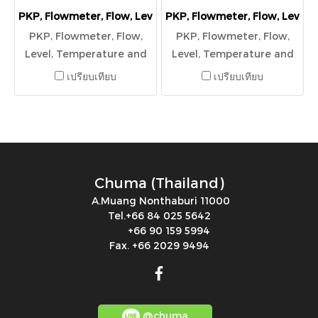
PKP, Flowmeter, Flow, Level, Temperature and Pressure,DS0
PKP, Flowmeter, Flow, Level,
PKP, Flowmeter, Flow,
PKP, Flowmeter, Flow,
Level, Temperature and
Level, Temperature and
Pressure,DS01.2.1.1.W28A.1.1.0,
Pressure
เปรียบเทียบ
เปรียบเทียบ
45707
Chuma (Thailand)
A.Muang Nonthaburi 11000
Tel.+66 84 025 5642
+66 90 159 5994
Fax. +66 2029 9494
@chuma