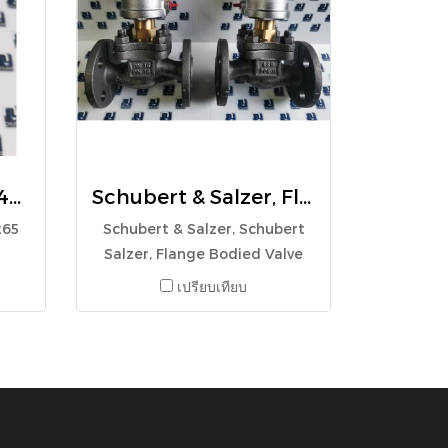
Schubert & Salzer, 4076265 8040-020VB0100M-0
Schubert & Salzer, Flange Bodied Valve S&S 7030/015V213200--0
265
Schubert & Salzer, Schubert
Salzer, Flange Bodied Valve
S&S 7030/015V213200--0
เปรียบเทียบ