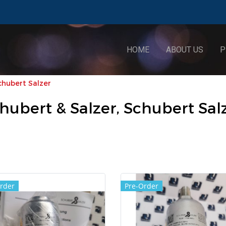
HOME
ABOUT US
P
chubert Salzer
hubert & Salzer, Schubert Sal
rder
Pre-Order