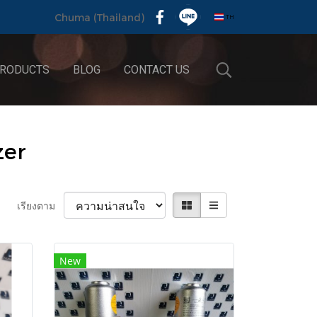
TH
Chuma (Thailand)
RODUCTS
BLOG
CONTACT US
zer
เรียงตาม
New