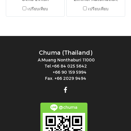
DNR-98, level controller ,
เปรียบเทียบ
เปรียบเทียบ
level probe, water backup
feed kits, safety barriers
Chuma (Thailand)
A.Muang Nonthaburi 11000
Tel.+66 84 025 5642
+66 90 159 5994
Fax. +66 2029 9494
@chuma