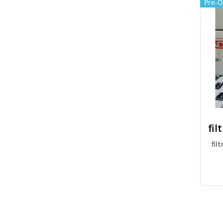
Pre-O
fil