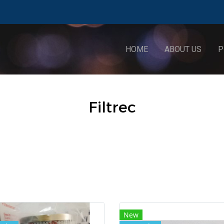
HOME
ABOUT US
P
Filtrec
New