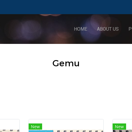
HOME
ABOUT US
P
Gemu
New
New