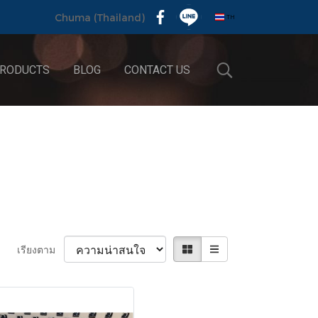
TH
Chuma (Thailand)
RODUCTS
BLOG
CONTACT US
เรียงตาม