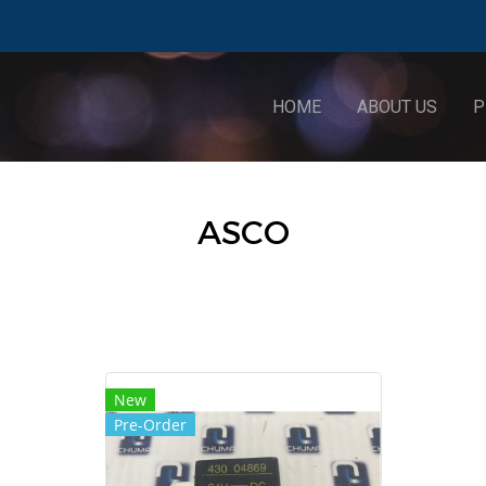
HOME
ABOUT US
P
ASCO
New
Pre-Order