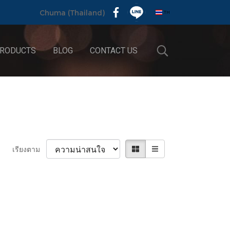
TH
Chuma (Thailand)
RODUCTS
BLOG
CONTACT US
เรียงตาม