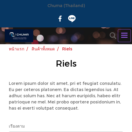
Chuma (Thailand)
หน้าแรก
สินค้าทั้งหมด
Riels
Riels
Lorem ipsum dolor sit amet, pri et feugiat consulatu.
Eu per ceteros platonem. Ea dictas legendos ius. At
adhuc solum has. Nec at harum euripidis, habeo elitr
patrioque ne mel. Mei probo oportere posidonium in,
has ei everti volutpat consequat.
เรียงตาม