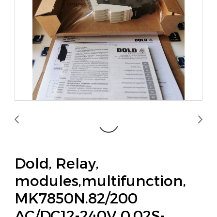
Dold, Relay,
modules,multifunction,
MK7850N.82/200
AC/DC12-240V 0.02S-