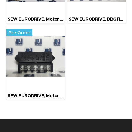
SEW EURODRIVE, Motor Brake Rectifier, BG1.5, Brake rectifiers of the series BG1.0 / 1.2 / 1.4 / 1.5 / 2.4 / 3.0, BGE1.0 / 1.4 / 1.5 / 3.0, BGW, BEM1, BGM1, URM1, BMD1.5, BMS1.4 / 1.5 / 3.0, BME1.4 / 1.5 / 3.0, BMP1.4 / 1.5 / 3.0 / 3.1, BMH1.4 / 1.5 / 3.0,
SEW EURODRIVE, DBG11B-08, 8241546
Pre-Order
SEW EURODRIVE, Motor Brake Rectifier Module 500V-AC 1.5A, BG1.5 825-384-6