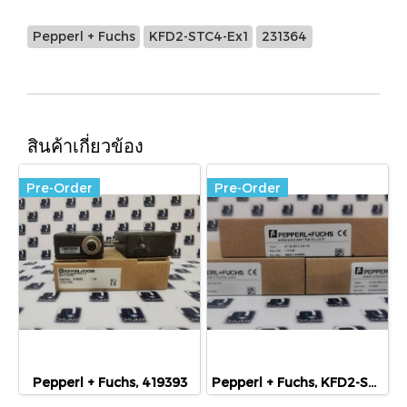
Pepperl + Fuchs
KFD2-STC4-Ex1
231364
สินค้าเกี่ยวข้อง
Pre-Order
Pre-Order
Pepperl + Fuchs, 419393
Pepperl + Fuchs, KFD2-SR2-EX1.W