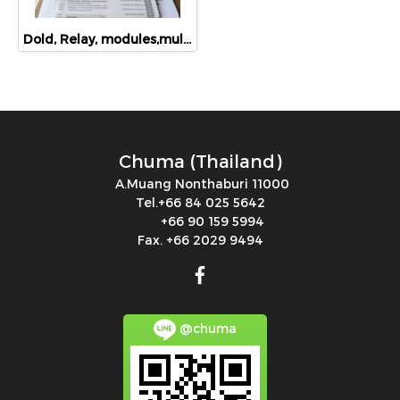
Dold, Relay, modules,multifunction, MK7850N.82/200 AC/DC12-240V 0.02S-300H
Chuma (Thailand)
A.Muang Nonthaburi 11000
Tel.+66 84 025 5642
+66 90 159 5994
Fax. +66 2029 9494
@chuma