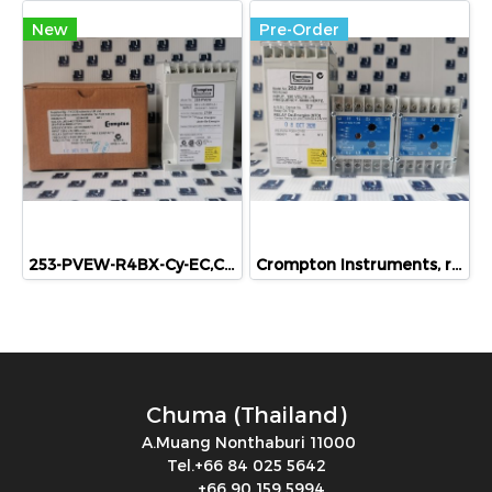
New
Pre-Order
253-PVEW-R4BX-Cy-EC,Crompton Instruments, relay, meter,controller
Crompton Instruments, relay, meter,controller, 252-PVVW, 252-PVVW-PQBX-CY-EB
Chuma (Thailand)
A.Muang Nonthaburi 11000
Tel.+66 84 025 5642
+66 90 159 5994