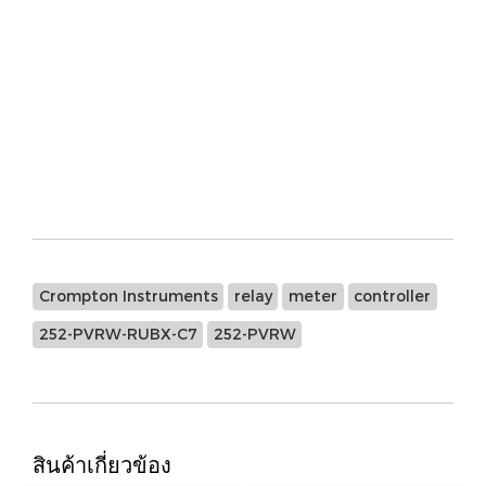
244-214G-VM**-C5-SM
244-80G2-213190
244-314G-VU**-C5-SM
TYPE:237301B 0/85VAC No：8295
E243-01A-G-DR-DR-NC
E243-01A Range:0/100mA DC Scaled: 0/100mA DC
AC500V
E243-02A-G-LA-RL-C5
Crompton Instruments
relay
meter
controller
252-PVRW-RUBX-C7
252-PVRW
สินค้าเกี่ยวข้อง