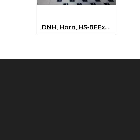
DNH, Horn, HS-8EExmNT,HS-8EExmN (T), 8w,0.8A, 100V, DNH N-3770 Norway