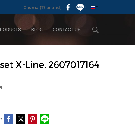
TH
Chuma (Thailand)
RODUCTS
BLOG
CONTACT US
set X-Line, 2607017164
64
e