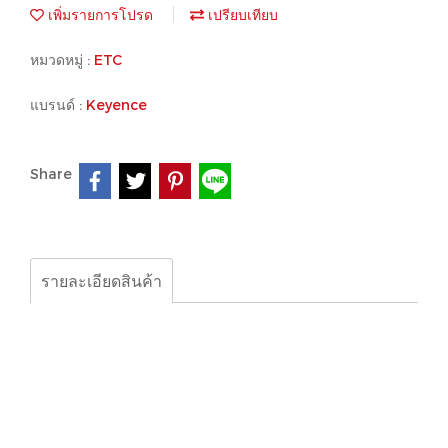
เพิ่มรายการโปรด
เปรียบเทียบ
หมวดหมู่ :
ETC
แบรนด์ :
Keyence
Share
รายละเอียดสินค้า
Keyence, sensor, plc, photo sensor, laser sensor, laser
marker,microscope
Keyence LK-G402
Keyence LK-G152
Keyence AP-V85WP