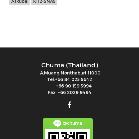
Askubal
KI12-SNA5
Chuma (Thailand)
A.Muang Nonthaburi 11000
Tel.+66 84 025 5642
+66 90 159 5994
Fax. +66 2029 9494
@chuma