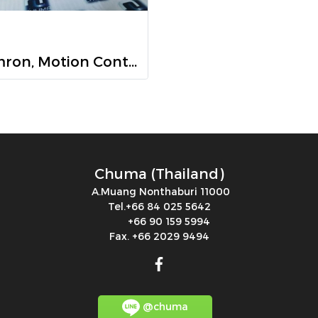
Omron, Motion Control, R7D-AP08H
Chuma (Thailand)
A.Muang Nonthaburi 11000
Tel.+66 84 025 5642
+66 90 159 5994
Fax. +66 2029 9494
@chuma