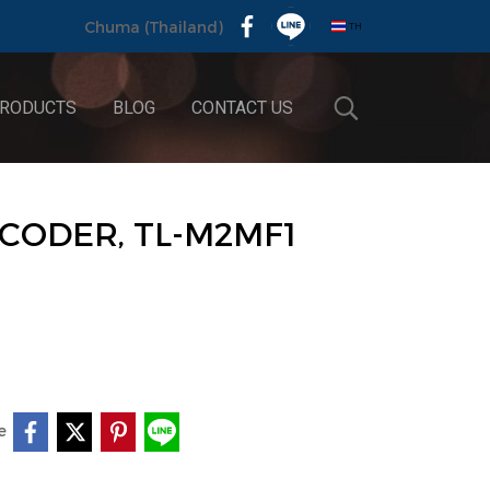
TH
Chuma (Thailand)
RODUCTS
BLOG
CONTACT US
CODER, TL-M2MF1
e