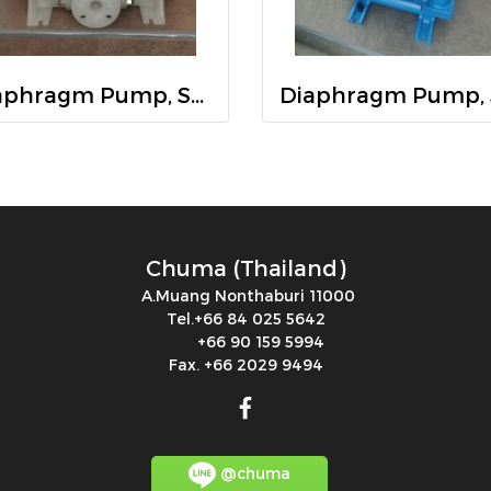
Diaphragm Pump, Sandpiper, S1FB3P2PPUS000
Chuma (Thailand)
A.Muang Nonthaburi 11000
Tel.+66 84 025 5642
+66 90 159 5994
Fax. +66 2029 9494
@chuma