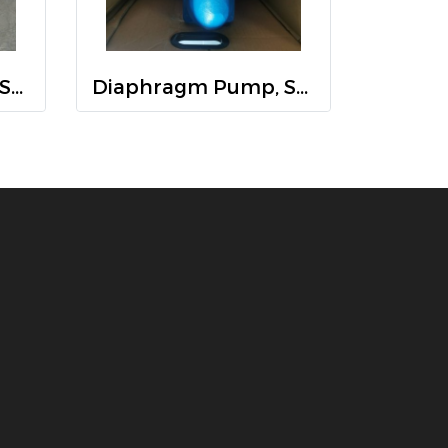
Diaphragm Pump, Sandpiper, S15B1AGTABS600
Diaphragm Pump, Sandpiper, S20B1AGTANS600