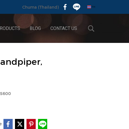
TH
Chuma (Thailand)
RODUCTS
BLOG
CONTACT US
andpiper,
NS600
e