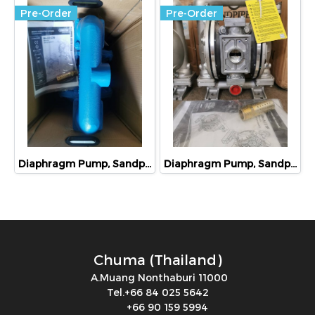
Pre-Order
Pre-Order
Diaphragm Pump, Sandpiper, S20B1AGTANS600
Diaphragm Pump, Sandpiper, S1FB1SGSANS600
Chuma (Thailand)
A.Muang Nonthaburi 11000
Tel.+66 84 025 5642
+66 90 159 5994