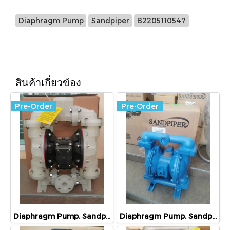
Diaphragm Pump
Sandpiper
B2205110547
สินค้าเกี่ยวข้อง
Pre-Order
Pre-Order
Diaphragm Pump, Sandpiper, S1FB3P2PPUS000
Diaphragm Pump, Sandpiper, S15B1AGTABS600