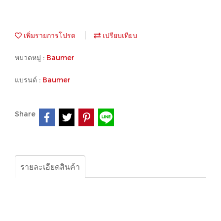
เพิ่มรายการโปรด
เปรียบเทียบ
หมวดหมู่ :
Baumer
แบรนด์ :
Baumer
Share
รายละเอียดสินค้า
ITD01A4-ITD-01-A-4-Y-9-4-mm²-Cable-30-1024-I/U-
ITD01A4-ITD01-A4
Baumer-Thalheim-Encoder-ITD2
ITD2A4-ITD-2-A-4-8-14-mm²-Cable-2-60-I/U-ITD2A4-