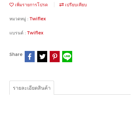
เพิ่มรายการโปรด
เปรียบเทียบ
หมวดหมู่ :
Twiflex
แบรนด์ :
Twiflex
Share
รายละเอียดสินค้า
Twiflex, Brake, Clutch Couplings,Flexible Couplings
and Shafts, DS2513 8W max 720 1/h 380v part no：
6780583 pmax=100bar 50061122/3 NR.45240726/03
01041400 TYPE:SH15 FART NO:7500106/A212
PN:7500106 10591 MRK-left（13261） for MRK-
left（13261） Spring for MRK-left（13261） MRK-