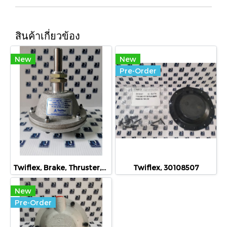
สินค้าเกี่ยวข้อง
New
New
Pre-Order
Twiflex, Brake, Thruster,D' Thruster for use with MR-MX- & GMX T7200863, 30106784, 7200863
Twiflex, 30108507
New
Pre-Order