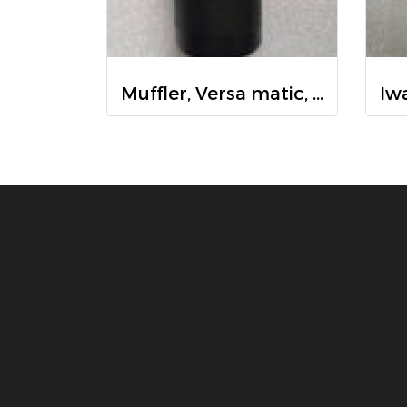
Muffler, Versa matic, VTM-4 , ตัวกรอง,ลดเสียง,เวอซ่า เมติก, VTM-4