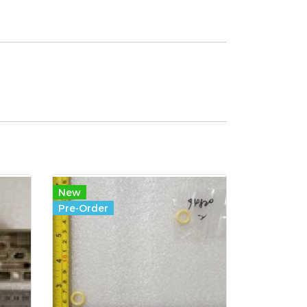
New
Pre-Order