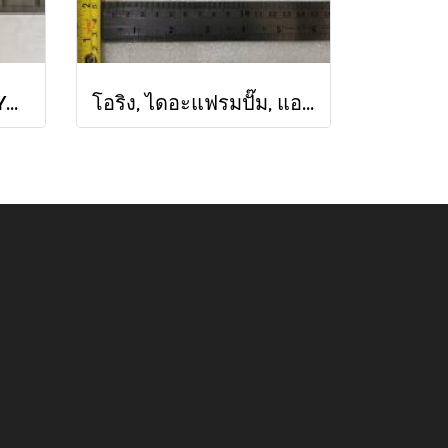
Iwaki, Air valve for YD-101AT, Yamada, 804504, แอร์วาวล์, ยามาดะ, อิวากิ
โอริง, ไดอะแฟรมปั๊ม, แอโร่, Oring, Aro, 94820, Y330-110