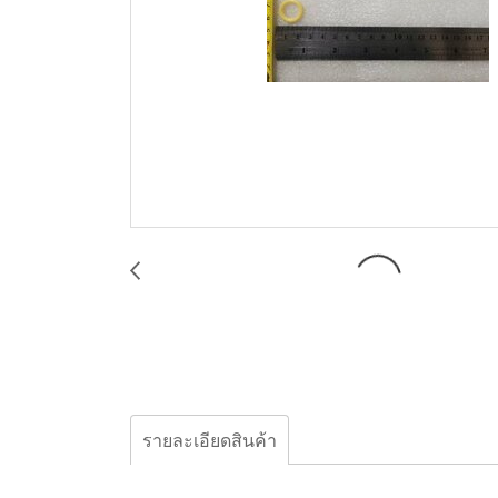
รายละเอียดสินค้า
โอริง, ไดอะแฟรมปั๊ม, แอโร่, Oring, Aro, 93075