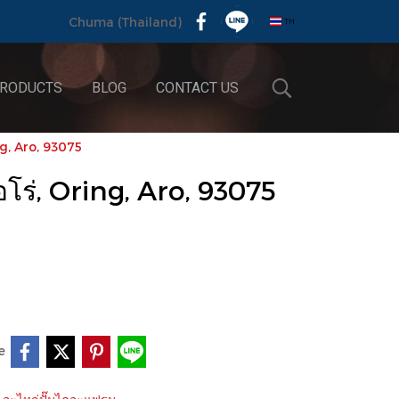
TH
Chuma (Thailand)
RODUCTS
BLOG
CONTACT US
ing, Aro, 93075
อโร่, Oring, Aro, 93075
e