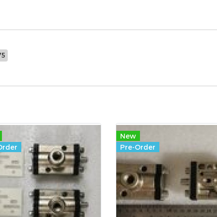
75
New
Order
Pre-Order