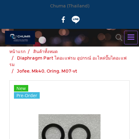
Chuma (Thailand)
หน้าแรก
สินค้าทั้งหมด
Diaphragm Part ไดอะแฟรม อุปกรณ์ อะไหล่ปั๊มไดอะแฟ
รม
Jofee, Mk40, Oring, M07-vt
New
Pre-Order