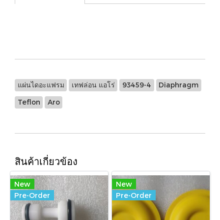
แผ่นไดอะแฟรม, เทฟล่อน แอโร่, 93459-4, Diaphragm
,Teflon, Aro, 93459-4
แผ่นไดอะแฟรม
เทฟล่อน แอโร่
93459-4
Diaphragm
Teflon
Aro
สินค้าเกี่ยวข้อง
New
New
Pre-Order
Pre-Order