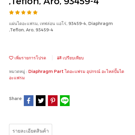
,Teflon, Aro, 93459-4
แผ่นไดอะแฟรม, เทฟล่อน แอโร่, 93459-4, Diaphragm
,Teflon, Aro, 93459-4
เพิ่มรายการโปรด
เปรียบเทียบ
หมวดหมู่ :
Diaphragm Part ไดอะแฟรม อุปกรณ์ อะไหล่ปั๊มได
อะแฟรม
Share
รายละเอียดสินค้า