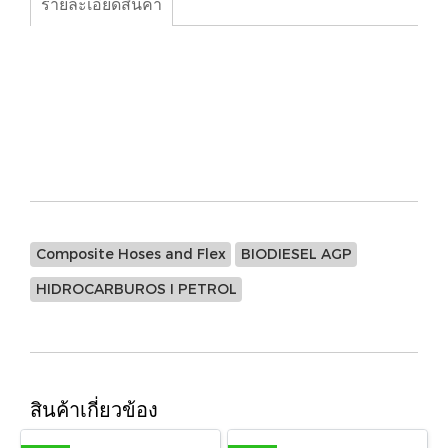
รายละเอียดสินค้า
Composite Hoses from
2” to 4” inches
Hydrocarbons: GGE, AAE
Chemicals: EGE, SST
Cryogencic: LPG, LNG
Composite Hoses and Flex
BIODIESEL AGP
HIDROCARBUROS I PETROL
สินค้าเกี่ยวข้อง