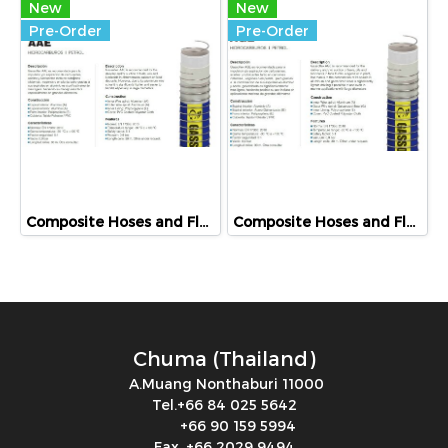
New
New
Pre-Order
Pre-Order
Composite Hoses and Flex,AAE, HIDROCARBUROS I PETROL
Composite Hoses and Flex, AGE, HIDROCARBUROS I PETROL
Chuma (Thailand)
A.Muang Nonthaburi 11000
Tel.+66 84 025 5642
+66 90 159 5994
Fax. +66 2029 9494