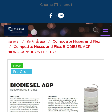
Chuma (Thailand)
หน้าแรก
สินค้าทั้งหมด
Composite Hoses and Flex
Composite Hoses and Flex, BIODIESEL AGP,
HIDROCARBUROS I PETROL
New
Pre-Order