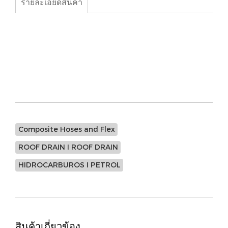
รายละเอียดสินค้า
Composite Hoses from
2” to 4” inches
Hydrocarbons: GGE, AAE
Chemicals: EGE, SST
Cryogencic: LPG, LNG
Composite Hoses and Flex
ROOF DRAIN I ROOF DRAIN
HIDROCARBUROS I PETROL
สินค้าเกี่ยวข้อง