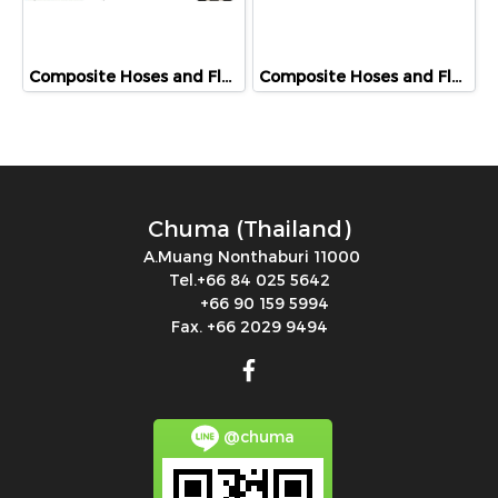
Composite Hoses and Flex, BRAZOS I LOADIng ARMS, HIDROCARBUROS I PETROL
Composite Hoses and Flex, VAPORES I VR RECOVERY, HIDROCARBUROS I PETROL
Chuma (Thailand)
A.Muang Nonthaburi 11000
Tel.+66 84 025 5642
+66 90 159 5994
Fax. +66 2029 9494
@chuma