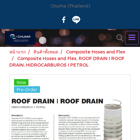
Chuma (Thailand)
หน้าแรก
สินค้าทั้งหมด
Composite Hoses and Flex
Composite Hoses and Flex, ROOF DRAIN I ROOF
DRAIN, HIDROCARBUROS I PETROL
New
Pre-Order