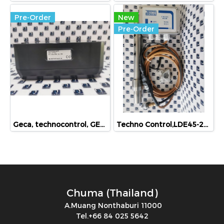
Pre-Order
New
Pre-Order
Geca, technocontrol, GECA srl Gussago(BS), CTM21
Techno Control,LDE45-20B 12
Chuma (Thailand)
A.Muang Nonthaburi 11000
Tel.+66 84 025 5642