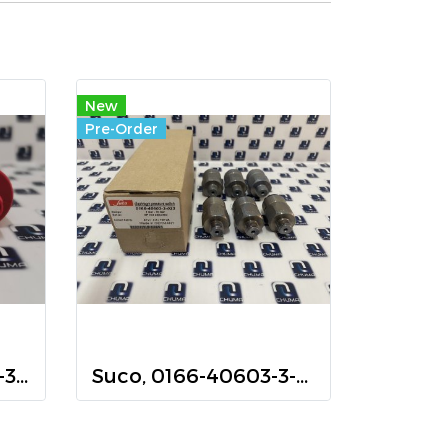
New
Pre-Order
Suco, 0134-45809-1-340
Suco, 0166-40603-3-023