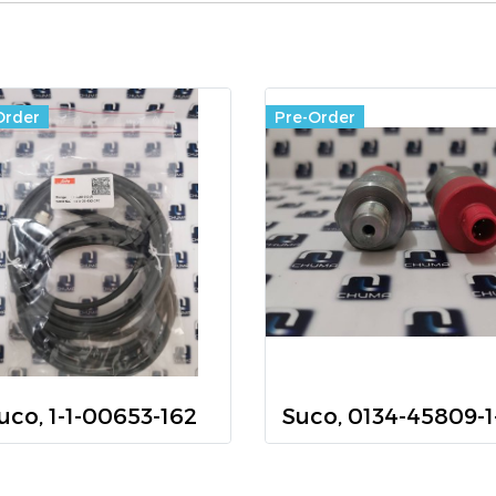
Order
Pre-Order
uco, 1-1-00653-162