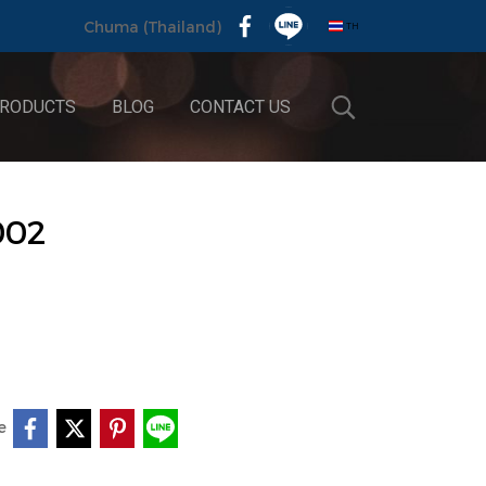
TH
Chuma (Thailand)
RODUCTS
BLOG
CONTACT US
002
e