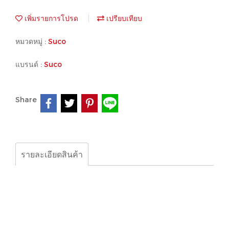
เพิ่มรายการโปรด
เปรียบเทียบ
หมวดหมู่ :
Suco
แบรนด์ :
Suco
Share
รายละเอียดสินค้า
Suco, Pressure switch, Transmission,0610-48203-0-
002
0167-403-01-2-007
670301
016143914001 10-50Bar